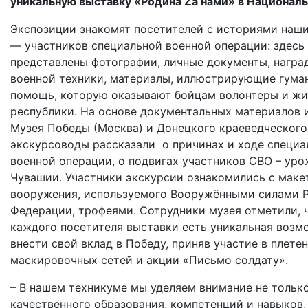
уникальную выставку «Родина
Z
а нами» в Национал
Экспозиции знакомят посетителей с историями наш
— участников специальной военной операции: здесь
представлены фотографии, личные документы, награ
военной техники, материалы, иллюстрирующие гума
помощь, которую оказывают бойцам волонтеры и жи
республики. На
основе документальных материалов 
Музея Победы (Москва) и Донецкого краеведческого
экскурсоводы рассказали о причинах и ходе специа
военной операции, о подвигах участников СВО – ур
Чувашии. Участники экскурсии ознакомились с маке
вооружения, используемого Вооружёнными силами 
Федерации, трофеями. Сотрудники музея отметили, ч
каждого посетителя выставки есть уникальная возм
внести свой вклад в Победу, приняв участие в плете
маскировочных сетей и акции «Письмо солдату».
– В нашем техникуме мы уделяем внимание не тольк
качественного образования, компетенций и навыков,