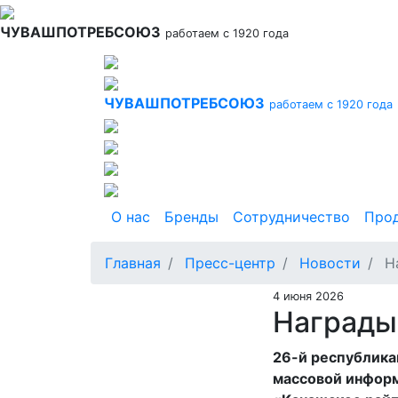
Перейти
к
ЧУВАШПОТРЕБСОЮЗ
работаем с 1920 года
основному
содержанию
ЧУВАШПОТРЕБСОЮЗ
работаем с 1920 года
Основная навигация
О нас
Бренды
Сотрудничество
Про
Главная
Пресс-центр
Новости
На
4 июня 2026
Награды 
26-й республика
массовой информ