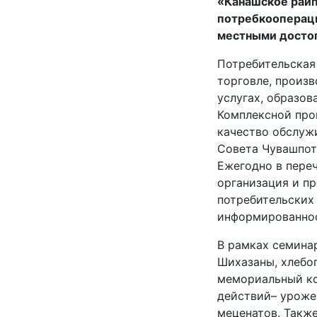
«Канашское райп
потребкоопераци
местными досто
Потребительская
торговле, произв
услугах, образов
Комплексной про
качество обслуж
Совета Чувашпот
Ежегодно в пере
организация и п
потребительских
информированно
В рамках семина
Шихазаны, хлебо
мемориальный ко
действий– уроже
меценатов. Такж