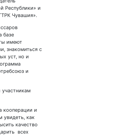
датель
й Республики» и
ГТРК Чувашия».
иссаров
а базе
сты имеют
и, знакомиться с
х уст, но и
рограмма
отребсоюз и
и участникам
а кооперации и
 увидеть, как
высить качество
дарить всех