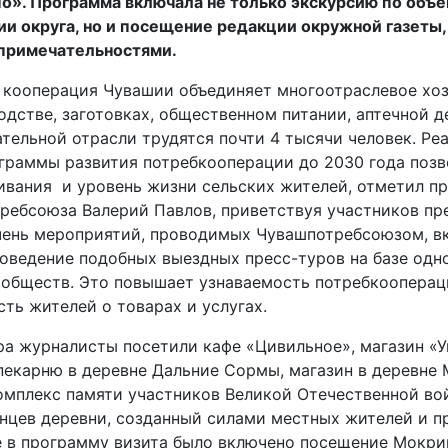
о». Программа включала не только экскурсию по объ
и округа, но и посещение редакции окружной газеты,
примечательностями.
 кооперация Чувашии объединяет многоотраслевое хоз
одстве, заготовках, общественном питании, аптечной д
ательной отрасли трудятся почти 4 тысячи человек. Ре
граммы развития потребкооперации до 2030 года позв
ивания и уровень жизни сельских жителей, отметил п
ребсоюза Валерий Павлов, приветствуя участников пре
чень мероприятий, проводимых Чувашпотребсоюзом, в
роведение подобных выездных пресс-туров на базе одн
 обществ. Это повышает узнаваемость потребкооперац
сть жителей о товарах и услугах.
ра журналисты посетили кафе «Цивильное», магазин «У
пекарню в деревне Дальние Сормы, магазин в деревне 
мплекс памяти участников Великой Отечественной во
нцев деревни, созданный силами местных жителей и п
е в программу визита было включено посещение Мокри