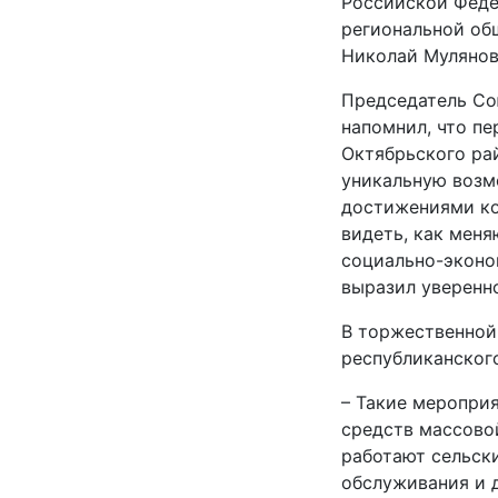
Российской Феде
региональной об
Николай Мулянов
Председатель Со
напомнил, что пе
Октябрьского ра
уникальную возм
достижениями ко
видеть, как мен
социально-эконо
выразил уверенно
В торжественной
республиканског
– Такие меропри
средств массово
работают сельски
обслуживания и д