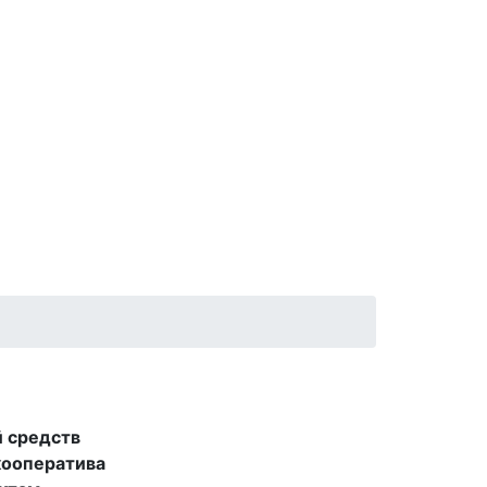
й средств
кооператива