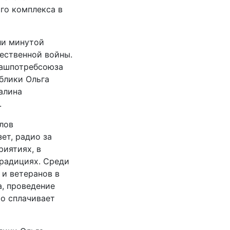
го комплекса в
ли минутой
ественной войны.
вашпотребсоюза
блики Ольга
алина
.
лов
ет, радио за
иятиях, в
радициях. Среди
 и ветеранов в
, проведение
то сплачивает