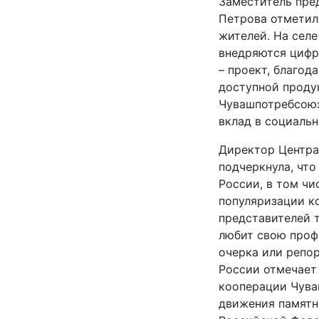
Заместитель пре
Петрова отметил
жителей. На селе
внедряются цифр
– проект, благод
доступной продук
Чувашпотребсоюз
вклад в социаль
Директор Центра
подчеркнула, чт
России, в том ч
популяризации к
представителей 
любит свою проф
очерка или репо
России отмечает
кооперации Чува
движения памятн