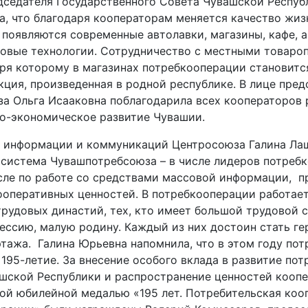
дседателя Государственного Совета Чувашской Респуб
а, что благодаря кооператорам меняется качество жиз
 появляются современные автолавки, магазины, кафе, а
овые технологии. Сотрудничество с местными товаро
аря которому в магазинах потребкооперации становитс
ция, произведенная в родной республике. В лице пред
а Ольга Исааковна поблагодарила всех кооператоров 
но-экономическое развитие Чувашии.
 информации и коммуникаций Центросоюза Галина Ла
о система Чувашпотребсоюза – в числе лидеров потреб
исле по работе со средствами массовой информации, 
ооперативных ценностей. В потребкооперации работае
трудовых династий, тех, кто имеет большой трудовой 
ессию, малую родину. Каждый из них достоин стать ге
ртажа. Галина Юрьевна напомнила, что в этом году по
 195-летие.
За внесение особого вклада в развитие по
шской Республики и распространение ценностей кооп
ой юбилейной медалью «195 лет. Потребительская коо