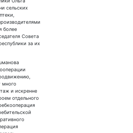
лики Ольга
ни сельских
птеки,
производителями
я более
седателя Совета
республики за их
шманова
кооперации
продвижению,
т много
стаж и искренне
роем отдельного
требкооперация
требительской
еративного
перация