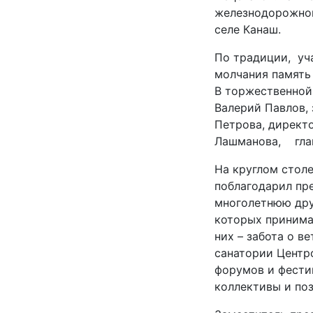
железнодорожного
селе Канаш.
По традиции, уч
молчания память
В торжественной
Валерий Павлов,
Петрова, директ
Лашманова, глав
На круглом стол
поблагодарил пр
многолетнюю дру
которых принима
них – забота о в
санатории Центр
форумов и фестив
коллективы и поз