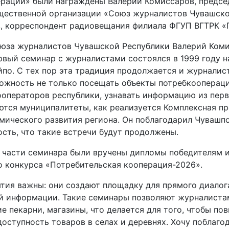
рации» были награждены Валерий Комиссаров, предсе
щественной организации «Союз журналистов Чувашско
, корреспондент радиовещания филиала ФГУП ВГТРК «
юза журналистов Чувашской Республики Валерий Ком
рвый семинар с журналистами состоялся в 1999 году н
йпо. С тех пор эта традиция продолжается и журнали
ожность не только посещать объекты потребкоопераци
операторов республики, узнавать информацию из первы
яются муниципалитеты, как реализуется Комплексная п
мического развития региона. Он поблагодарил Чувашп
сть, что такие встречи будут продолжены.
 части семинара были вручены дипломы победителям 
о конкурса «Потребительская кооперация-2026».
ятия важны: они создают площадку для прямого диалог
й информации. Такие семинары позволяют журналистам
е пекарни, магазины, что делается для того, чтобы по
оступность товаров в селах и деревнях. Хочу поблаго