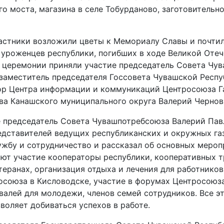
 моста, магазина в селе Тобурданово, заготовительно
астники возложили цветы к Мемориалу Славы и почти
 уроженцев республики, погибших в ходе Великой Отеч
 церемонии приняли участие председатель Совета Чу
 заместитель председателя Госсовета Чувашской Респу
ор Центра информации и коммуникаций Центросоюза Г
а Канашского муниципального округа Валерий Чернов
е председатель Совета Чувашпотребсоюза Валерий Пав
едставителей ведущих республиканских и окружных газ
жбу и сотрудничество и рассказал об основных меропр
ют участие кооператоры республики, кооперативных т
етеранах, организация отдыха и лечения для работников
осоюза в Кисловодске, участие в форумах Центросоюза
алей для молодежи, членов семей сотрудников. Все э
воляет добиваться успехов в работе.