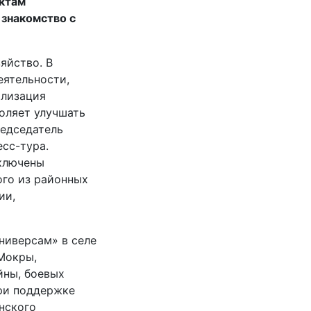
ектам
 знакомство с
яйство. В
еятельности,
ализация
оляет улучшать
редседатель
сс-тура.
ключены
ого из районных
ии,
ниверсам» в селе
Мокры,
йны, боевых
ри поддержке
нского