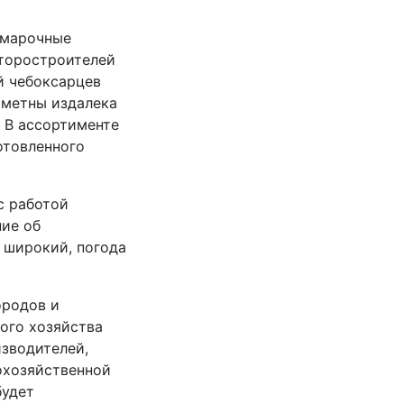
рмарочные
кторостроителей
й чебоксарцев
аметны издалека
 В ассортименте
готовленного
с работой
ние об
 широкий, погода
ородов и
ого хозяйства
зводителей,
охозяйственной
будет