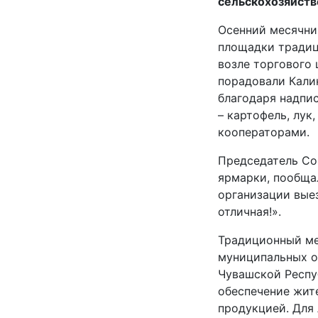
сельскохозяйств
Осенний месячник
площадки традиц
возле торгового
порадовали Кали
благодаря надпи
– картофель, лук
кооператорами.
Председатель Со
ярмарки, пообщал
организации вые
отличная!».
Традиционный ме
муниципальных о
Чувашской Респу
обеспечение жит
продукцией. Для