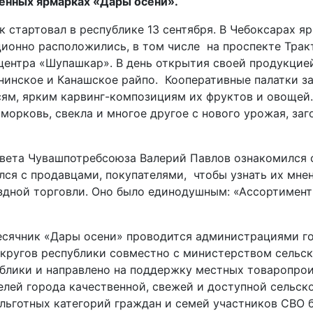
енных ярмарках «Дары осени».
 стартовал в республике 13 сентября. В Чебоксарах я
ионно расположились, в том числе на проспекте Тра
 центра «Шупашкар». В день открытия своей продукцие
нинское и Канашское райпо. Кооперативные палатки з
сям, ярким карвинг-композициям их фруктов и овощей.
, морковь, свекла и многое другое с нового урожая, за
вета Чувашпотребсоюза Валерий Павлов ознакомился 
ся с продавцами, покупателями, чтобы узнать их мне
здной торговли. Оно было единодушным: «Ассортимент
сячник «Дары осени» проводится администрациями г
кругов республики совместно с министерством сельск
блики и направлено на поддержку местных товаропрои
елей города качественной, свежей и доступной сельск
 льготных категорий граждан и семей участников СВО 