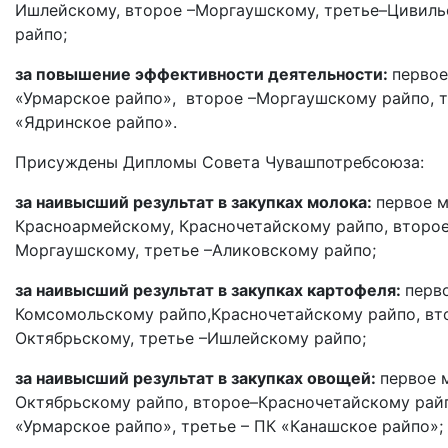
И
шлейскому,
второе –Моргаушскому, третье–Цивил
райпо;
за повышение эффективности деятельности:
первое
«Урмарское райпо», второе –Моргаушскому райпо, т
«Ядринское райпо».
Присуждены Дипломы Совета Чувашпотребсоюза:
за наивысший результат в закупках молока:
первое 
Красноармейскому, Красночетайскому райпо, второе
Моргаушскому,
третье –Аликовскому райпо;
за наивысший результат в закупках картофеля:
перв
Комсомольскому райпо,Красночетайскому райпо, вт
Октябрьскому, третье –Ишлейскому райпо;
за наивысший результат в закупках овощей:
первое 
Октябрьскому райпо,
второе–Красночетайскому райп
«Урмарское райпо», третье – ПК «Канашское райпо»;