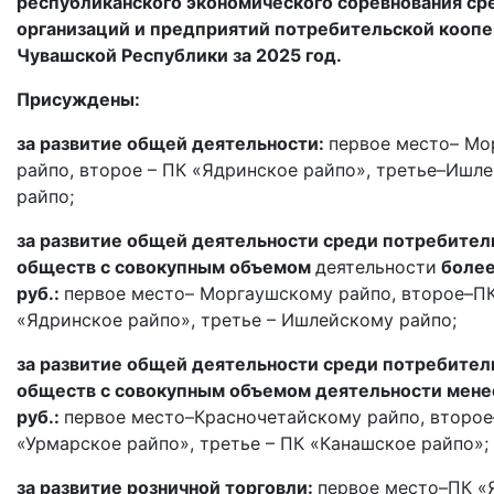
республиканского экономического соревнования ср
организаций и предприятий потребительской кооп
Чувашской Республики за 2025 год.
Присуждены:
за развитие общей деятельности:
первое место– М
райпо, второе – ПК «Ядринское райпо», третье–Ишл
райпо;
за развитие общей деятельности среди потребител
обществ с совокупным объемом
деятельности
более
руб.:
первое место– Моргаушскому райпо, второе–П
«Ядринское райпо», третье – Ишлейскому райпо;
за развитие общей деятельности среди потребител
обществ с совокупным объемом деятельности менее
руб.:
первое место–Красночетайскому райпо, второ
«Урмарское райпо», третье – ПК «Канашское райпо»;
за развитие розничной торговли:
первое место–ПК «