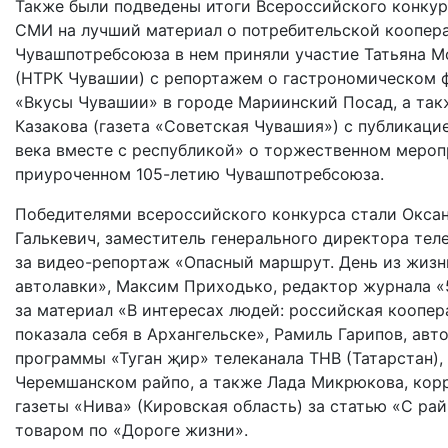
Также были подведены итоги Всероссийского конкур
СМИ на лучший материал о потребительской коопера
Чувашпотребсоюза в нем приняли участие Татьяна М
(НТРК Чувашии) с репортажем о гастрономическом 
«Вкусы Чувашии» в городе Мариинский Посад, а так
Казакова (газета «Советская Чувашия») с публикаци
века вместе с республикой» о торжественном мероп
приуроченном 105-летию Чувашпотребсоюза.
Победителями всероссийского конкурса стали Окса
Галькевич, заместитель генерального директора тел
за видео-репортаж «Опасный маршрут. День из жизн
автолавки», Максим Приходько, редактор журнала «
за материал «В интересах людей: российская коопер
показала себя в Архангельске», Рамиль Гарипов, авт
программы «Туган җир» телеканала ТНВ (Татарстан),
Черемшанском райпо, а также Лада Микрюкова, кор
газеты «Нива» (Кировская область) за статью «С ра
товаром по «Дороге жизни».